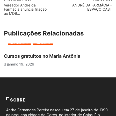
Vereador Andre da
ANDRÉ DA FARMÁCIA –
Farmácia anuncia filiação
ESPAÇO CAST
ao MDB…
Publicações Relacionadas
INSTAGRAM
NOTÍCIAS
Cursos gratuitos no Maria Antônia
O
janeiro 19, 2026
SOBRE
Andre Fernandes Pereira nasceu em 27 de janeiro de 1990
na pequena cidade de Ceres, no interior de Goiás. É o