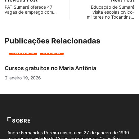
PAT Sumaré oferece 47
Educação de Sumaré
vagas de emprego com…
visita escolas cívico-
militares no Tocantins…
Publicações Relacionadas
INSTAGRAM
NOTÍCIAS
Cursos gratuitos no Maria Antônia
O
janeiro 19, 2026
SOBRE
Andre Fernandes Pereira nasceu em 27 de janeiro de 1990
na pequena cidade de Ceres, no interior de Goiás. É o