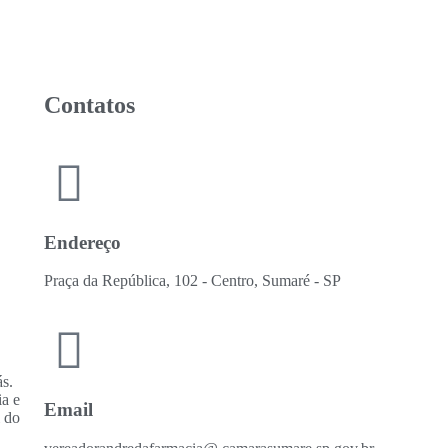
Contatos
Endereço
Praça da República, 102 - Centro, Sumaré - SP
ás.
ia e
Email
i do