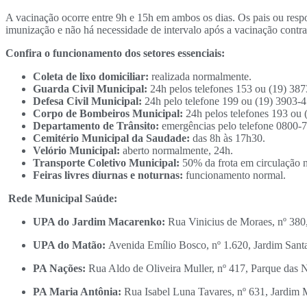
A vacinação ocorre entre 9h e 15h em ambos os dias. Os pais ou resp
imunização e não há necessidade de intervalo após a vacinação contra
Confira o funcionamento dos setores essenciais:
Coleta de lixo domiciliar:
realizada normalmente.
Guarda Civil Municipal:
24h pelos telefones 153 ou (19) 38
Defesa Civil Municipal:
24h pelo telefone 199 ou (19) 3903-
Corpo de Bombeiros Municipal:
24h pelos telefones 193 ou 
Departamento de Trânsito:
emergências pelo telefone 0800-
Cemitério Municipal da Saudade:
das 8h às 17h30.
Velório Municipal:
aberto normalmente, 24h.
Transporte Coletivo Municipal:
50% da frota em circulação n
Feiras livres diurnas e noturnas:
funcionamento normal.
Rede Municipal Saúde:
UPA do Jardim Macarenko:
Rua Vinicius de Moraes, nº 380
UPA do Matão:
Avenida Emílio Bosco, nº 1.620, Jardim Santa
PA Nações:
Rua Aldo de Oliveira Muller, nº 417, Parque das 
PA Maria Antônia:
Rua Isabel Luna Tavares, nº 631, Jardim M