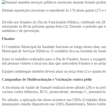
Demais repartições encerram o expediente às 17h desta quinta (27) e r
Devido aos feriados do Dia do Funcionário Público, celebrado em 28 d
retornando às 8h da próxima quinta-feira (3). Durante o período que 
sanitárias e de prevenção.
Finados
O Cemitério Municipal da Saudade funciona ao longo destes dias, se
Municipal de Serviços Públicos. O cemitério fica na Avenida da Saud
Entre os trabalhos realizados para o Dia de Finados, houve a roçagem, 
mil pessoas visitem o local nos dias que antecedem Finados e no próp
Equipes antidengue também devem atuar na terça-feira (1) e quarta-fei
Campanhas de Multivacinação e Vacinação contra pólio
A Secretaria de Saúde de Sumaré realizará neste sábado (29) e na pr
vacinas contra influenza, BCG, pentavalente, meningo C, pneumocócica
No sábado, a aplicação das doses acontece nas UBSs (Unidades Básica
imunizantes estarão disponíveis nas UBSs Bandeirantes, Maria Antôn