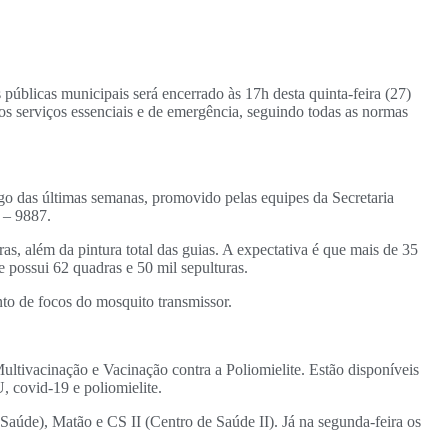
úblicas municipais será encerrado às 17h desta quinta-feira (27)
os serviços essenciais e de emergência, seguindo todas as normas
o das últimas semanas, promovido pelas equipes da Secretaria
 – 9887.
as, além da pintura total das guias. A expectativa é que mais de 35
 possui 62 quadras e 50 mil sepulturas.
nto de focos do mosquito transmissor.
ltivacinação e Vacinação contra a Poliomielite. Estão disponíveis
, covid-19 e poliomielite.
aúde), Matão e CS II (Centro de Saúde II). Já na segunda-feira os