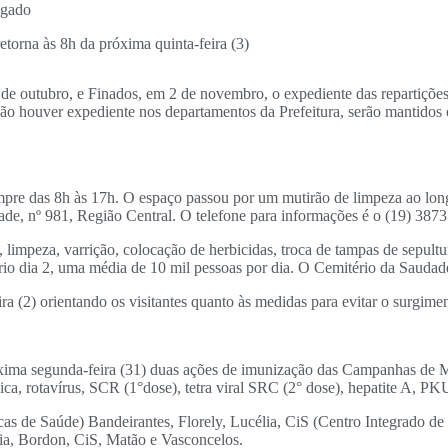
etorna às 8h da próxima quinta-feira (3)
e outubro, e Finados, em 2 de novembro, o expediente das repartições p
não houver expediente nos departamentos da Prefeitura, serão mantidos 
mpre das 8h às 17h. O espaço passou por um mutirão de limpeza ao long
ade, nº 981, Região Central. O telefone para informações é o (19) 3873
limpeza, varrição, colocação de herbicidas, troca de tampas de sepultur
rio dia 2, uma média de 10 mil pessoas por dia. O Cemitério da Saudade
ra (2) orientando os visitantes quanto às medidas para evitar o surgime
óxima segunda-feira (31) duas ações de imunização das Campanhas de Mu
, rotavírus, SCR (1°dose), tetra viral SRC (2° dose), hepatite A, PKU
s de Saúde) Bandeirantes, Florely, Lucélia, CiS (Centro Integrado de S
ia, Bordon, CiS, Matão e Vasconcelos.